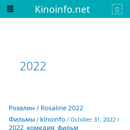
Skip
Menu
Kinoinfo.net
to
content
2022
Розалин
Розалин / Rosaline 2022
/
Фильмы
kinoinfo
Rosaline
/
/
October 31, 2022
/
2022
2022
комедия
фильм
,
,