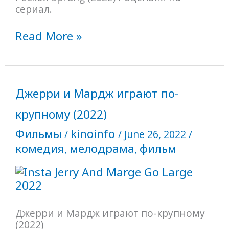
сериал.
Read More »
Джерри
Джерри и Мардж играют по-
и
Мардж
крупному (2022)
играют
Фильмы
kinoinfo
/
/
June 26, 2022
/
по-
комедия
мелодрама
фильм
,
,
крупному
(2022)
Джерри и Мардж играют по-крупному
(2022)