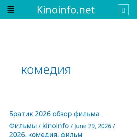
Skip
Menu
Kinoinfo.net
to
content
комедия
Братик
Братик 2026 обзор фильма
2026
Фильмы
kinoinfo
обзор
/
/
June 29, 2026
/
фильма
2026
комедия
фильм
,
,