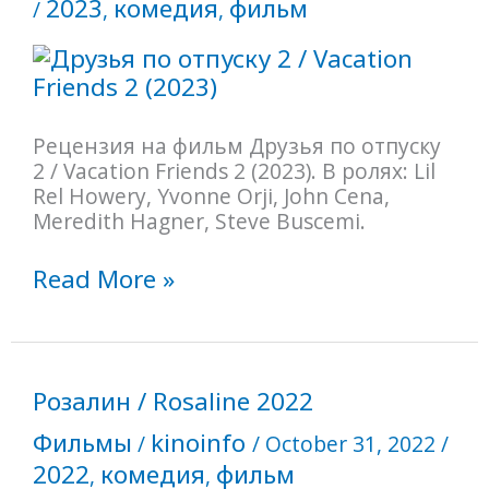
2023
комедия
фильм
/
,
,
Vacation
Friends
2
2023
Рецензия на фильм Друзья по отпуску
2 / Vacation Friends 2 (2023). В ролях: Lil
Rel Howery, Yvonne Orji, John Cena,
Meredith Hagner, Steve Buscemi.
Read More »
Розалин
Розалин / Rosaline 2022
/
Фильмы
kinoinfo
Rosaline
/
/
October 31, 2022
/
2022
2022
комедия
фильм
,
,