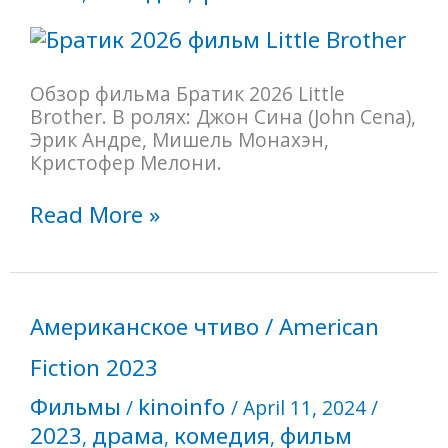
Обзор фильма Братик 2026 Little
Brother. В ролях: Джон Сина (John Cena),
Эрик Андре, Мишель Монахэн,
Кристофер Мелони.
Read More »
Американское
Американское чтиво / American
чтиво
/
Fiction 2023
American
Фильмы
kinoinfo
/
/
April 11, 2024
/
Fiction
2023
драма
комедия
фильм
,
,
,
2023