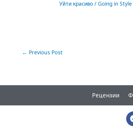
Уйти красиво / Going in Style
←
Previous Post
Рецензии
Ф