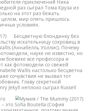
л любителя приключений Ника
редной раз сыграл Тома Круза из
лько на этот раз бежать
в целом, мир опять пришлось
личных условиях.
Бесцветную блондинку без
льству искательницу сокровищ в
Wallis (Аннабелль Уоллис). Почему
фотомодели, науке не известно, но
м боевике все профессора и
т как фотомодели со свежей
abelle Wallis настолько бесцветна
аже сочувствия не вызвал тот
юбовник. Главу секретной
y Jekyll неплохо сыграл Russell
ого
 это Sofia Boutella (София
и харизматичное, поэтому мумия