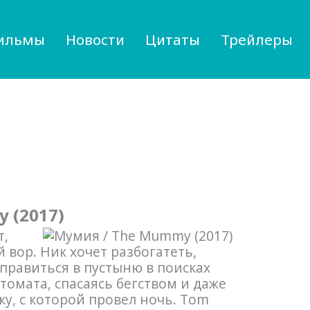
ильмы
Новости
Цитаты
Трейлеры
 (2017)
т,
 вор. Ник хочет разбогатеть,
тправиться в пустыню в поисках
томата, спасаясь бегством и даже
ку, с которой провел ночь. Tom