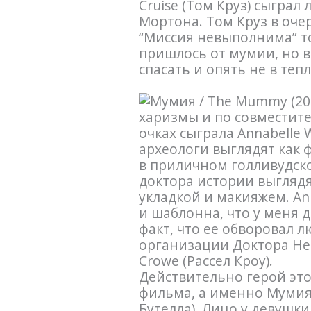
Cruise (Том Круз) сыгра
Мортона. Том Круз в оче
“Миссия невыполнима” то
пришлось от мумии, но 
спасать и опять не в теп
харизмы и по совместите
очках сыграла Annabelle 
археологи выглядят как 
в приличном голливудско
доктора истории выглядя
укладкой и макияжем. Ann
и шаблонна, что у меня д
факт, что ее обворовал л
организации Доктора Henr
Crowe (Рассел Кроу).
Действительно герой эт
фильма, а именно Мумия –
Бутелла). Лицо у девушк