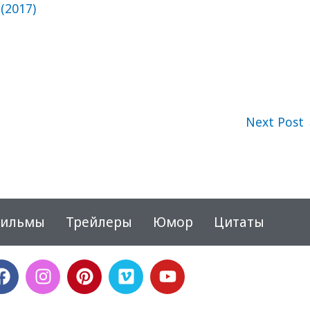
 (2017)
Next Post
ильмы
Трейлеры
Юмор
Цитаты
F
I
P
V
Y
a
n
i
i
o
c
s
n
m
u