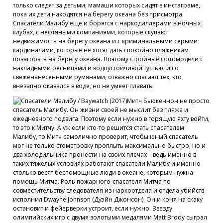
только следят за детьми, мамаши которых сидят в инстаграме,
пока их дети находятся на берегу океана без присмотра.
Спасатели Малибу еще и борятся с наркодиллерами в ночных
клубах, с нефтяными компаниями, которые скупают
недвижимость на берегу океана и с криминальными серыми
кардиналами, которые не хотят дать спокойно пляжникам
позагорать на берегу океана. Поэтому стройные фотомодели с
накладными ресницами и водоустойчивой тушью, и со
свеженанесенными румянами, отважно спасают тех, кто
внезапно оказался в воде, но не умеет плавать.
Митч Бьюкеннон не просто
спасатель Малибу. Он жизни своей не мыслит без пляжа и
ежедневного подвига. Поэтому если нужно в горящую яхту войти,
то это к Митчу. А уж если кто-то решится стать спасателем
Малибу, то Митч самолично проверит, чтобы юный спасатель
мог не только стометровку проплыть максимально быстро, но и
два холодильника пронести на своих плечах – ведь именно в
таких тяжелых условиях работают спасатели Малибу и именно
столько весят беспомощные люди в океане, которым нужна
помощь Митча. Роль пожарного-спасателя Митча по
совместительству следователя из наркоотдела и отдела убийств
исполнил Dwayne Johnson (Дуэйн Джонсон). Он и коня на скаку
остановит и фейерверки устроит, если нужно. Звезду
олимпийских игр с двумя золотыми медалями Matt Brody сыграл