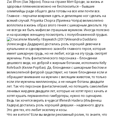
Zac Efron (Зак Эфрон). Пока на страже Мэтт Броди, за жизнь и
здоровье пляжников можно не беспокоиться – бывшие
олимпийцы ради общего дела готовы на все или почти все.
Главное – перчатки вовремя одеть и депиляцию ног сделать на
всякий случай. Priyanka Chopra (Приянка Чопра) великолепно
воплотила в жизнь образ злого гения с шикарным декольте. Ну
не всегда же быть мафиози страшным мужиком. Иногда полезно
и на красивую женщину посмотреть с полуобнаженной грудью.
Alexandra Daddario
(Александра Даддарио) досталась роль хорошей девочки в
купальнике и одновременно зазнобе главного героя, которая
имеет шикарную грудь, но не любит, когда на эту грудь смотрят
мужчины. Роль фантастического персонажа – блондинки
дешевого вида, но доброй к жирным ботанам, исполнила Kelly
Rohrbach (Келли Рорбах). Да, блондинки с шикарным бюстом и
великолепной фигурой существуют, но такие блондинки если и
обращают внимание на мужчин с висящим животом, то только
если эти мужчины миллионеры, а не нищие ботаны двадцати
лет. Так что персонаж фантастический, но потешить самолюбие
ленивых жирдяев двадцати лет, которые не хотят пресс качать и
хотят кушать перманентно гамбургеры, нужно по сценарию.
Ведь так хочется верить в чудеса! Ilfenesh Hadera (Ильфенеш
Хадера) досталась роль хорошей девушки – надежного друга.
Это для тех, кто любит экзотику и косы.
Что же в итоге? Если вы видели рекламный ролик, то знаете, что