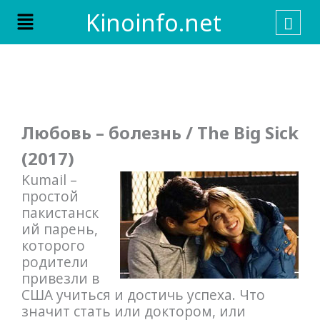
Skip
Menu
Kinoinfo.net
to
content
Любовь – болезнь / The Big Sick
(2017)
Kumail –
простой
пакистанск
ий парень,
которого
родители
привезли в
США учиться и достичь успеха. Что
значит стать или доктором, или