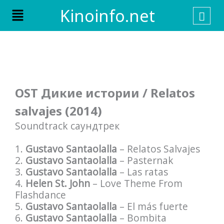
Skip
Menu
Kinoinfo.net
to
content
OST Дикие истории / Relatos
salvajes (2014)
Soundtrack саундтрек
1.
Gustavo Santaolalla
– Relatos Salvajes
2.
Gustavo Santaolalla
– Pasternak
3.
Gustavo Santaolalla
– Las ratas
4.
Helen St. John
– Love Theme From
Flashdance
5.
Gustavo Santaolalla
– El más fuerte
6.
Gustavo Santaolalla
– Bombita