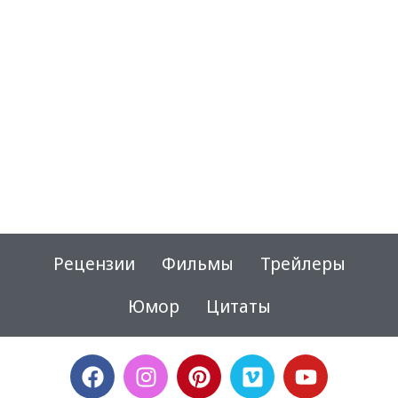
Рецензии
Фильмы
Трейлеры
Юмор
Цитаты
F
I
P
V
Y
a
n
i
i
o