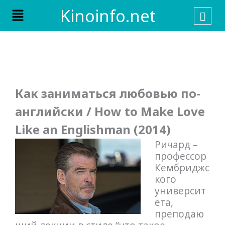
Skip
Menu
Kinoinfo.net
to
content
Как заниматься любовью по-
английски / How to Make Love
Like an Englishman (2014)
Ричард –
профессор
Кембриджс
кого
университ
ета,
преподаю