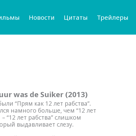
ильмы
Новости
Цитаты
Трейлеры
uur was de Suiker (2013)
ыли “Прям как 12 лет рабства”.
ся намного больше, чем “12 лет
 – “12 лет рабства” слишком
орый выдавливает слезу.