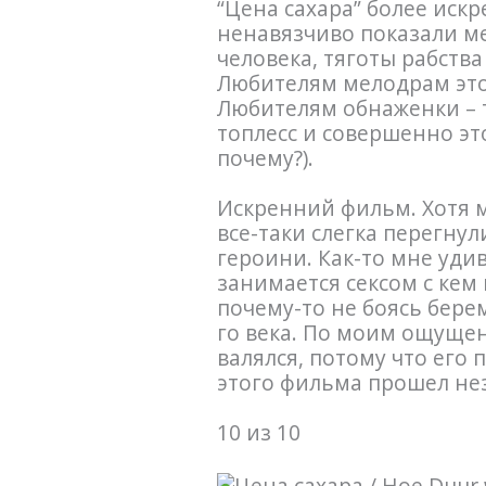
“Цена сахара” более иск
ненавязчиво показали ме
человека, тяготы рабств
Любителям мелодрам это
Любителям обнаженки – 
топлесс и совершенно это
почему?).
Искренний фильм. Хотя м
все-таки слегка перегнул
героини. Как-то мне уди
занимается сексом с кем 
почему-то не боясь бере
го века. По моим ощущен
валялся, потому что его
этого фильма прошел не
10 из 10