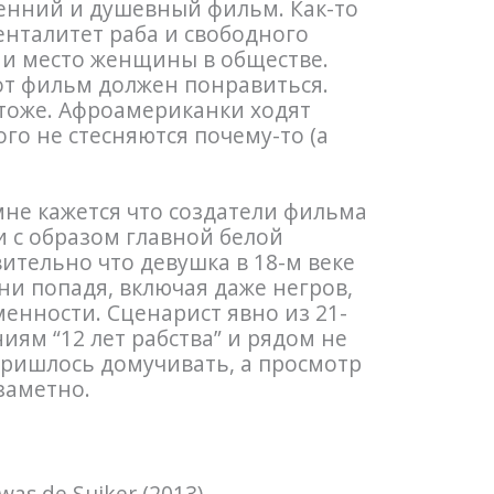
ренний и душевный фильм. Как-то
нталитет раба и свободного
а и место женщины в обществе.
т фильм должен понравиться.
тоже. Афроамериканки ходят
го не стесняются почему-то (а
не кажется что создатели фильма
и с образом главной белой
вительно что девушка в 18-м веке
ни попадя, включая даже негров,
менности. Сценарист явно из 21-
иям “12 лет рабства” и рядом не
 пришлось домучивать, а просмотр
заметно.