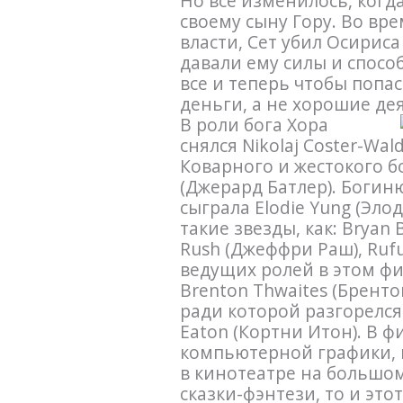
Но все изменилось, когд
своему сыну Гору. Во вр
власти, Сет убил Осириса
давали ему силы и спосо
все и теперь чтобы попа
деньги, а не хорошие де
В роли бога Хора
снялся Nikolaj Coster-Wa
Коварного и жестокого бо
(Джерард Батлер). Богин
сыграла Elodie Yung (Эло
такие звезды, как: Bryan 
Rush (Джеффри Раш), Rufu
ведущих ролей в этом ф
Brenton Thwaites (Бренто
ради которой разгорелся 
Eaton (Кортни Итон). В 
компьютерной графики, п
в кинотеатре на большом
сказки-фэнтези, то и эт