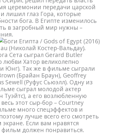
а Осирис решил передать власть
емя церемонии передачи царской
 и лишил глаз Гора, которые
бности бога. В Египте изменилось
сть в загробный мир нужны –
яния.
ldau (Николай Костер-Вальдау).
га Сета сыграл Gerard Butler
ю любви Хатор великолепно
ди Юнг). Так же в фильме сыграли
Brown (Брайан Браун), Geoffrey
s Sewell (Руфус Сьюэлл). Одну из
ильме сыграл молодой актер
н Туэйтс), а его возлюбленную
весь этот сыр-бор – Courtney
фильме много спецэффектов и
оэтому лучше всего его смотреть
 экране. Если вам нравятся
от фильм должен понравиться.