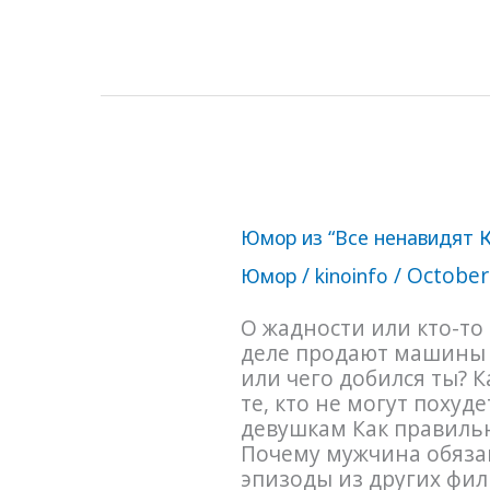
Юмор
Юмор из “Все ненавидят К
из
“Все
/
/
October
Юмор
kinoinfo
ненавидят
Криса”
О жадности или кто-то
(2005)
деле продают машины 
или чего добился ты? К
те, кто не могут похуд
девушкам Как правильн
Почему мужчина обяза
эпизоды из других фи