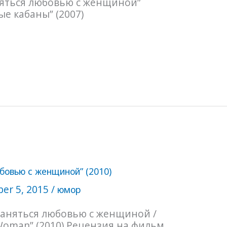
няться любовью с женщиной”
е кабаны” (2007)
бовью с женщиной” (2010)
er 5, 2015
/
юмор
заняться любовью с женщиной /
 Woman” (2010) Рецензия на фильм