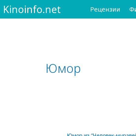
Skip
Kinoinfo.net
Рецензии
Ф
to
content
Юмор
Юмор
Юмор из “Человек-муравей