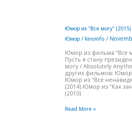
Юмор
Юмор из “Все могу” (2015)
из
“Все
/
/
Novembe
Юмор
kinoinfo
могу”
(2015)
Юмор из фильма “Все мог
Пусть я стану президе
могу / Absolutely Anyth
других фильмов: Юмор 
Юмор из “Все ненавидят
(2014) Юмор из “Как з
(2010)
Read More »