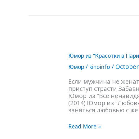
Юмор
Юмор из “Красотки в Пари
из
“Красотки
/
/
October
Юмор
kinoinfo
в
Париже”
Если мужчина не женат.
(2014)
приступ страсти Забав
Юмор из “Все ненавидят
(2014) Юмор из “Любовь
заняться любовью с же
Read More »