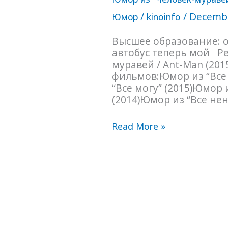
из
“Человек-
/
/
Decembe
Юмор
kinoinfo
муравей”
(2015)
Высшее образование: 
автобус теперь мой Р
муравей / Ant-Man (20
фильмов:Юмор из “Все
“Все могу” (2015)Юмор 
(2014)Юмор из “Все нен
Read More »