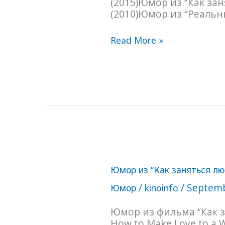
(2015)Юмор из “Как за
(2010)Юмор из “Реальны
Read More »
Юмор
Юмор из “Как заняться лю
из
“Как
/
/
Septemb
Юмор
kinoinfo
заняться
любовью
Юмор из фильма “Как 
с
How to Make Love to a
женщиной”