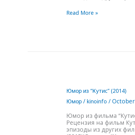
Read More »
Юмор
Юмор из “Кутис” (2014)
из
“Кутис”
/
/
October
Юмор
kinoinfo
(2014)
Юмор из фильма “Кутис 
Рецензия на фильм Кути
эпизоды из других фи