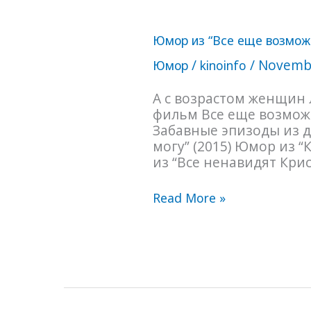
Юмор
Юмор из “Все еще возможн
из
“Все
/
/
Novembe
Юмор
kinoinfo
еще
возможно”
А с возрастом женщин
(2013)
фильм Все еще возможно
Забавные эпизоды из д
могу” (2015) Юмор из “
из “Все ненавидят Криса
Read More »