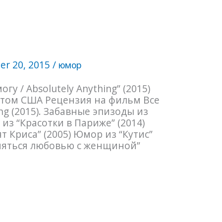
r 20, 2015
/
юмор
у / Absolutely Anything” (2015)
нтом США Рецензия на фильм Все
ing (2015). Забавные эпизоды из
из “Красотки в Париже” (2014)
 Криса” (2005) Юмор из “Кутис”
аняться любовью с женщиной”