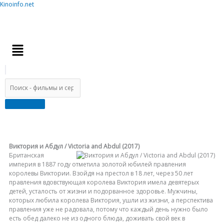
Skip
Kinoinfo.net
to
content
Kinoinfo.net
Menu
Виктория и Абдул / Victoria and Abdul (2017)
Британская
империя в 1887 году отметила золотой юбилей правления
королевы Виктории. Взойдя на престол в 18 лет, через 50 лет
правления вдовствующая королева Виктория имела девятерых
детей, усталость от жизни и подорванное здоровье. Мужчины,
которых любила королева Виктория, ушли из жизни, а перспектива
правления уже не радовала, потому что каждый день нужно было
есть обед далеко не из одного блюда, доживать свой век в