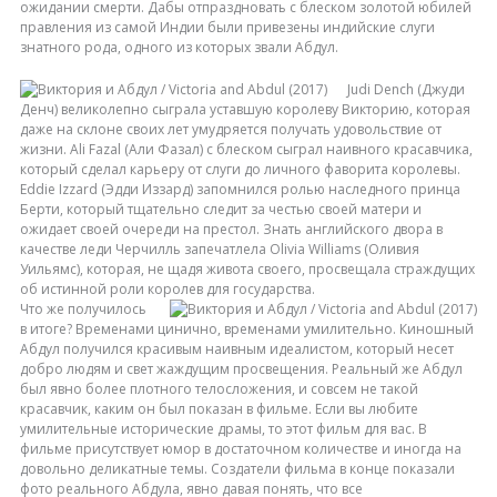
ожидании смерти. Дабы отпраздновать с блеском золотой юбилей
правления из самой Индии были привезены индийские слуги
знатного рода, одного из которых звали Абдул.
Judi Dench (Джуди
Денч) великолепно сыграла уставшую королеву Викторию, которая
даже на склоне своих лет умудряется получать удовольствие от
жизни. Ali Fazal (Али Фазал) с блеском сыграл наивного красавчика,
который сделал карьеру от слуги до личного фаворита королевы.
Eddie Izzard (Эдди Иззард) запомнился ролью наследного принца
Берти, который тщательно следит за честью своей матери и
ожидает своей очереди на престол. Знать английского двора в
качестве леди Черчилль запечатлела Olivia Williams (Оливия
Уильямс), которая, не щадя живота своего, просвещала страждущих
об истинной роли королев для государства.
Что же получилось
в итоге? Временами цинично, временами умилительно. Киношный
Абдул получился красивым наивным идеалистом, который несет
добро людям и свет жаждущим просвещения. Реальный же Абдул
был явно более плотного телосложения, и совсем не такой
красавчик, каким он был показан в фильме. Если вы любите
умилительные исторические драмы, то этот фильм для вас. В
фильме присутствует юмор в достаточном количестве и иногда на
довольно деликатные темы. Создатели фильма в конце показали
фото реального Абдула, явно давая понять, что все