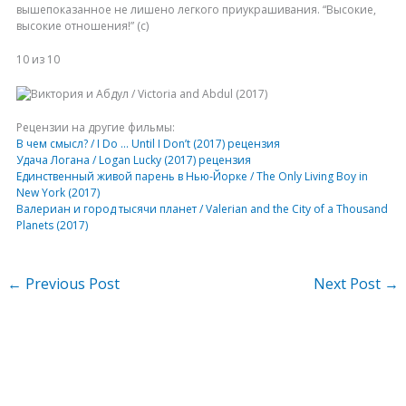
вышепоказанное не лишено легкого приукрашивания. “Высокие,
высокие отношения!” (с)
10 из 10
Рецензии на другие фильмы:
В чем смысл? / I Do … Until I Don’t (2017) рецензия
Удача Логана / Logan Lucky (2017) рецензия
Единственный живой парень в Нью-Йорке / The Only Living Boy in
New York (2017)
Валериан и город тысячи планет / Valerian and the City of a Thousand
Planets (2017)
←
Previous Post
Next Post
→