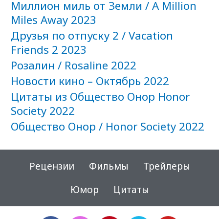
Миллион миль от Земли / A Million
Miles Away 2023
Друзья по отпуску 2 / Vacation
Friends 2 2023
Розалин / Rosaline 2022
Новости кино – Октябрь 2022
Цитаты из Общество Онор Honor
Society 2022
Общество Онор / Honor Society 2022
Рецензии
Фильмы
Трейлеры
Юмор
Цитаты